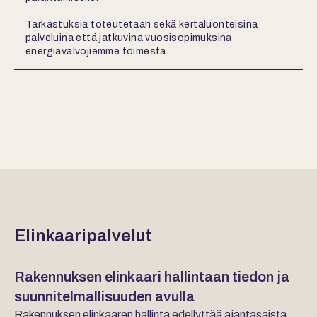
Tarkastuksia toteutetaan sekä kertaluonteisina
palveluina että jatkuvina vuosisopimuksina
energiavalvojiemme toimesta.
Elinkaaripalvelut
Rakennuksen elinkaari hallintaan tiedon ja
suunnitelmallisuuden avulla
Rakennuksen elinkaaren hallinta edellyttää ajantasaista