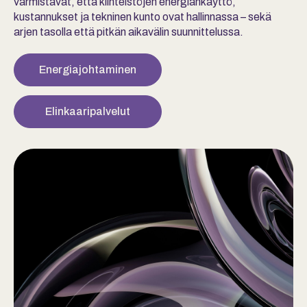
varmistavat, että kiinteistöjen energiankäyttö,
kustannukset ja tekninen kunto ovat hallinnassa – sekä
arjen tasolla että pitkän aikavälin suunnittelussa.
Energiajohtaminen
Elinkaaripalvelut