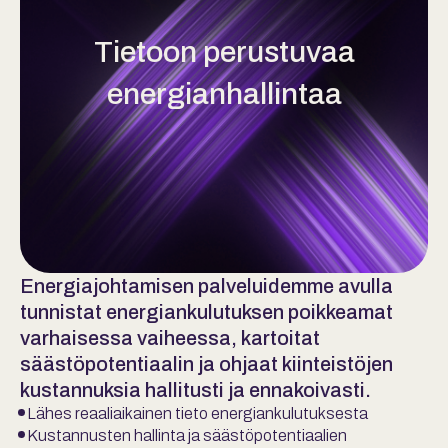
Tietoon perustuvaa
energianhallintaa
Energiajohtamisen palveluidemme avulla
tunnistat energiankulutuksen poikkeamat
varhaisessa vaiheessa, kartoitat
säästöpotentiaalin ja ohjaat kiinteistöjen
kustannuksia hallitusti ja ennakoivasti.
Lähes reaaliaikainen tieto energiankulutuksesta
Kustannusten hallinta ja säästöpotentiaalien