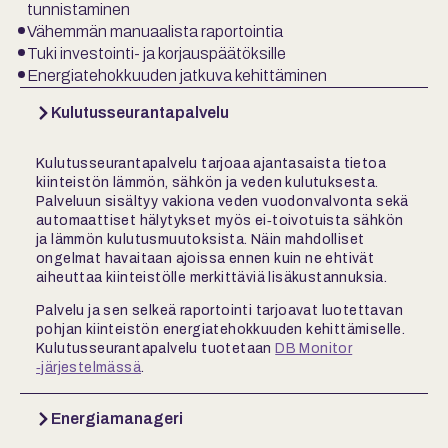
tunnistaminen
Vähemmän manuaalista raportointia
Tuki investointi- ja korjauspäätöksille
Energiatehokkuuden jatkuva kehittäminen
Kulutusseurantapalvelu
Kulutusseurantapalvelu tarjoaa ajantasaista tietoa
kiinteistön lämmön, sähkön ja veden kulutuksesta.
Palveluun sisältyy vakiona veden vuodonvalvonta sekä
automaattiset hälytykset myös ei‑toivotuista sähkön
ja lämmön kulutusmuutoksista. Näin mahdolliset
ongelmat havaitaan ajoissa ennen kuin ne ehtivät
aiheuttaa kiinteistölle merkittäviä lisäkustannuksia.
Palvelu ja sen selkeä raportointi tarjoavat luotettavan
pohjan kiinteistön energiatehokkuuden kehittämiselle.
Kulutusseurantapalvelu tuotetaan
DB Monitor
‑järjestelmässä
.
Energiamanageri