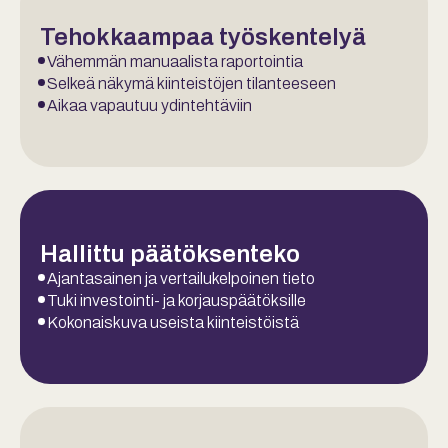
Tehokkaampaa työskentelyä
Vähemmän manuaalista raportointia
Selkeä näkymä kiinteistöjen tilanteeseen
Aikaa vapautuu ydintehtäviin
Hallittu päätöksenteko
Ajantasainen ja vertailukelpoinen tieto
Tuki investointi- ja korjauspäätöksille
Kokonaiskuva useista kiinteistöistä