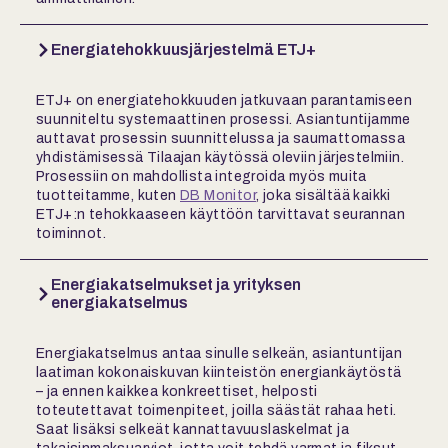
Energiatehokkuusjärjestelmä ETJ+
ETJ+ on energiatehokkuuden jatkuvaan parantamiseen
suunniteltu systemaattinen prosessi. Asiantuntijamme
auttavat prosessin suunnittelussa ja saumattomassa
yhdistämisessä Tilaajan käytössä oleviin järjestelmiin.
Prosessiin on mahdollista integroida myös muita
tuotteitamme, kuten
DB Monitor
, joka sisältää kaikki
ETJ+:n tehokkaaseen käyttöön tarvittavat seurannan
toiminnot.
Energiakatselmukset ja yrityksen
energiakatselmus
Energiakatselmus antaa sinulle selkeän, asiantuntijan
laatiman kokonaiskuvan kiinteistön energiankäytöstä
– ja ennen kaikkea konkreettiset, helposti
toteutettavat toimenpiteet, joilla säästät rahaa heti.
Saat lisäksi selkeät kannattavuuslaskelmat ja