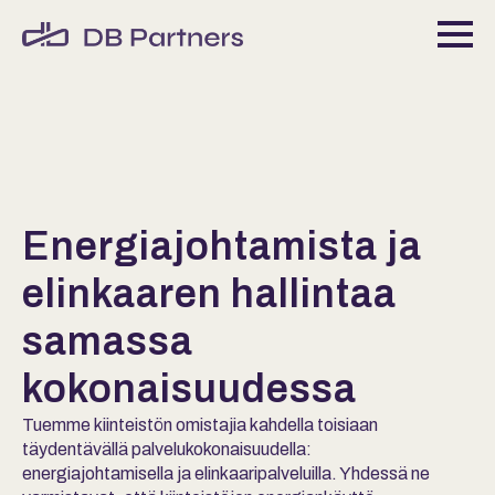
Energiajohtamista ja
elinkaaren hallintaa
samassa
kokonaisuudessa
Tuemme kiinteistön omistajia kahdella toisiaan
täydentävällä palvelukokonaisuudella:
energiajohtamisella ja elinkaaripalveluilla. Yhdessä ne