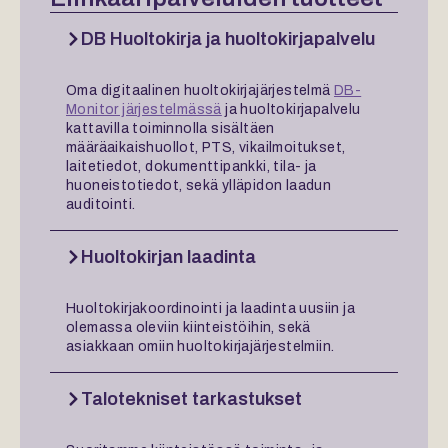
DB Huoltokirja ja huoltokirjapalvelu
Oma digitaalinen huoltokirjajärjestelmä
DB-
Monitor järjestelmässä
ja huoltokirjapalvelu
kattavilla toiminnolla sisältäen
määräaikaishuollot, PTS, vikailmoitukset,
laitetiedot, dokumenttipankki, tila- ja
huoneistotiedot, sekä ylläpidon laadun
auditointi.
Huoltokirjan laadinta
Huoltokirjakoordinointi ja laadinta uusiin ja
olemassa oleviin kiinteistöihin, sekä
asiakkaan omiin huoltokirjajärjestelmiin.
Talotekniset tarkastukset