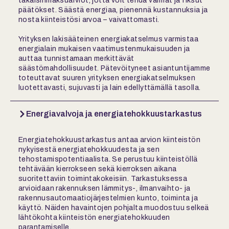
takaisinmaksuarviot, jotta voit tehdä varmat ja fiksut
päätökset. Säästä energiaa, pienennä kustannuksia ja
nosta kiinteistösi arvoa – vaivattomasti.
Yrityksen lakisääteinen energiakatselmus varmistaa
energialain mukaisen vaatimustenmukaisuuden ja
auttaa tunnistamaan merkittävät
säästömahdollisuudet. Pätevöityneet asiantuntijamme
toteuttavat suuren yrityksen energiakatselmuksen
luotettavasti, sujuvasti ja lain edellyttämällä tasolla.
Energiavalvoja ja energiatehokkuustarkastus
Energiatehokkuustarkastus antaa arvion kiinteistön
nykyisestä energiatehokkuudesta ja sen
tehostamispotentiaalista. Se perustuu kiinteistöllä
tehtävään kierrokseen sekä kierroksen aikana
suoritettaviin toimintakokeisiin. Tarkastuksessa
arvioidaan rakennuksen lämmitys-, ilmanvaihto- ja
rakennusautomaatiojärjestelmien kunto, toiminta ja
käyttö. Näiden havaintojen pohjalta muodostuu selkeä
lähtökohta kiinteistön energiatehokkuuden
parantamiselle.