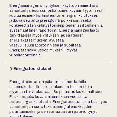
Energiamanageri on yrityksen käyttöön nimettävä
asiantuntijaresurssi, jonka toimenkuvaan tyypillisesti
kuuluu esimerkiksi kiinteistön energian kulutuksen
jatkuva seuranta ja reagointi poikkeamiin sekä
konkreettisten kehitystoimenpiteiden esittäminen ja
systemaattinen raportointi. Energiamanageri laatii
tarvittaessa myös yrityksen lakisääteisen
energiakatselmuksen, avustaa
vastuullisuusraportoinnissa ja suorittaa
Energiatehokkuussopimuksiin liittyvät
vuosiraportoinnit.
Energiatodistukset
Energiatodistus on pakollinen lähes kaikille
rakennuksille silloin, kun rakennus tai sen tiloja
myydään tai vuokrataan. Se perustuu laskennalliseen
E-lukuun, joka kuvaa rakennuksen vuotuista
ostoenergiankulutusta. Energiatodistus sisältää myös
asiantuntijan suosituksia energiatehokkuuden
parantamiseksi ja sen voi laatia vain pätevöitynyt
ammattilainen.