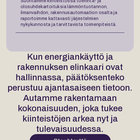
Suoritamme kiinteistössä toiminta- ja
olosuhdekartoituksia lämmöntuotannon,
ilmanvaihdon, rakennusautomaation osalta ja
raportoimme kattavasti järjestelmien
nykykunnosta ja tarvittavista toimenpiteistä.
Kun energiankäyttö ja
rakennuksen elinkaari ovat
hallinnassa, päätöksenteko
perustuu ajantasaiseen tietoon.
Autamme rakentamaan
kokonaisuuden, joka tukee
kiinteistöjen arkea nyt ja
tulevaisuudessa.