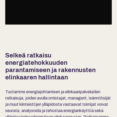
Selkeä ratkaisu
energiatehokkuuden
parantamiseen ja rakennusten
elinkaaren hallintaan
Tuotamme energiajohtamisen ja elinkaaripalveluiden
ratkaisuja, joiden avulla omistajat, managerit, isännöitsijät
ja muut kiinteistöjen ylläpidosta vastaavat toimijat voivat
seurata, analysoida ja tehostaa energiankäyttöä sekä
ylläpitoa koko rakennuksen elinkaaren ajan. Ratkaisumme